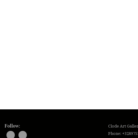
Follow:
Clode Art Galle
Phone: +328975