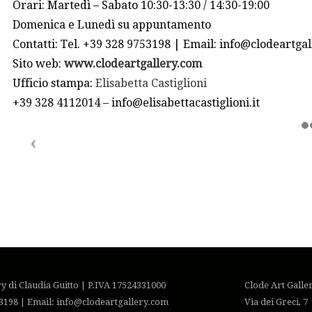
Orari: Martedì – Sabato 10:30-13:30 / 14:30-19:00
Domenica e Lunedì su appuntamento
Contatti: Tel. +39 328 9753198 | Email: info@clodeartga
Sito web:
www.clodeartgallery.com
Ufficio stampa:
Elisabetta Castiglioni
+39 328 4112014 – info@elisabettacastiglioni.it
ry di Claudia Guitto | P.IVA 17524331000
Clode Art Galle
3198 | Email: info@clodeartgallery.com
Via dei Greci, 7