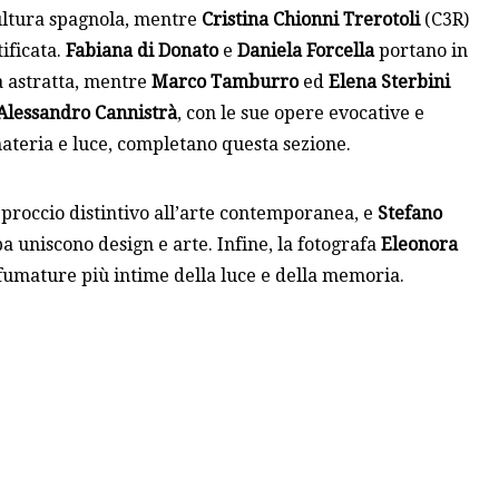
cultura spagnola, mentre
Cristina Chionni Trerotoli
(C3R)
tificata.
Fabiana di Donato
e
Daniela Forcella
portano in
a astratta, mentre
Marco Tamburro
ed
Elena Sterbini
Alessandro Cannistrà
, con le sue opere evocative e
materia e luce, completano questa sezione.
approccio distintivo all’arte contemporanea, e
Stefano
pa uniscono design e arte. Infine, la fotografa
Eleonora
sfumature più intime della luce e della memoria.