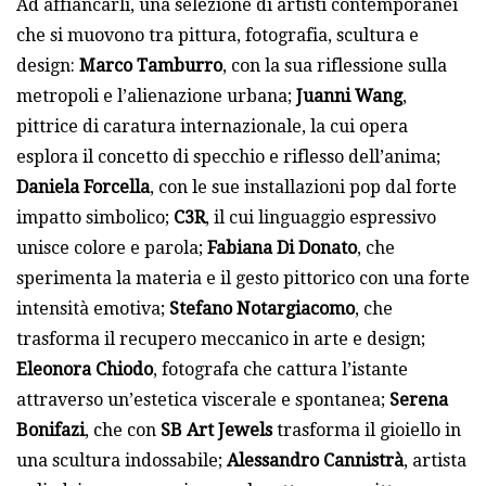
Ad affiancarli, una selezione di artisti contemporanei
che si muovono tra pittura, fotografia, scultura e
design:
Marco Tamburro
, con la sua riflessione sulla
metropoli e l’alienazione urbana;
Juanni Wang
,
pittrice di caratura internazionale, la cui opera
esplora il concetto di specchio e riflesso dell’anima;
Daniela Forcella
, con le sue installazioni pop dal forte
impatto simbolico;
C3R
, il cui linguaggio espressivo
unisce colore e parola;
Fabiana Di Donato
, che
sperimenta la materia e il gesto pittorico con una forte
intensità emotiva;
Stefano Notargiacomo
, che
trasforma il recupero meccanico in arte e design;
Eleonora Chiodo
, fotografa che cattura l’istante
attraverso un’estetica viscerale e spontanea;
Serena
Bonifazi
, che con
SB Art Jewels
trasforma il gioiello in
una scultura indossabile;
Alessandro Cannistrà
, artista